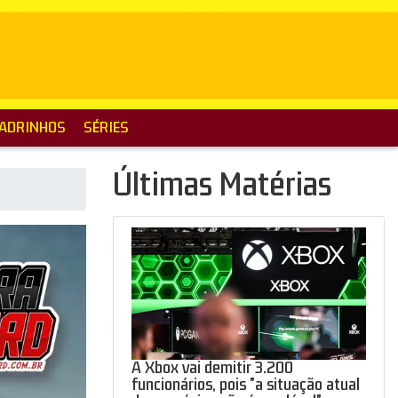
ADRINHOS
SÉRIES
Últimas Matérias
A Xbox vai demitir 3.200
funcionários, pois "a situação atual