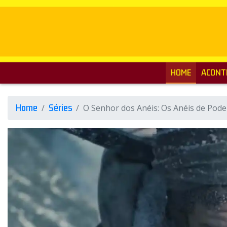
HOME
ACONT
Home
Séries
O Senhor dos Anéis: Os Anéis de Pode