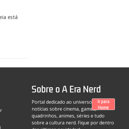
eia está
Sobre o A Era Nerd
Ir para
Portal dedicado ao universo geek com
Home
notícias sobre cinema, games,
r
quadrinhos, animes, séries e tudo
sobre a cultura nerd. Fique por dentro