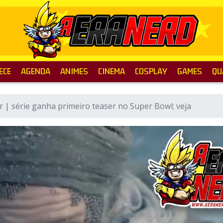
ECE
AGENDA
ANIMES
CINEMA
COSPLAY
GAMES
QU
r | série ganha primeiro teaser no Super Bowl; veja