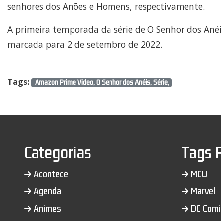
senhores dos Anões e Homens, respectivamente.
A primeira temporada da série de O Senhor dos Anéi
marcada para 2 de setembro de 2022.
Tags:
Amazon Prime Video, O Senhor dos Anéis, Série,
Categorias
Tags 
Acontece
MCU
Agenda
Marvel
Animes
DC Comi